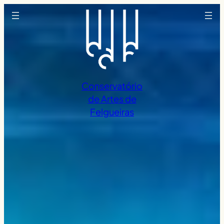
Saltar
para
o
conteúdo
Conservatório
de Artes de
Felgueiras