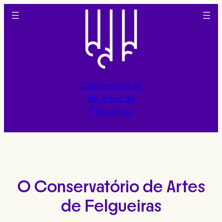
Saltar
para
o
conteúdo
Conservatório
de Artes de
Felgueiras
O Conservatório de Artes
de Felgueiras