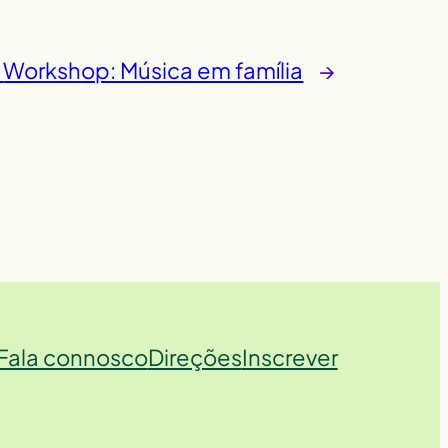
Workshop: Música em família
→
Fala connosco
Direções
Inscrever