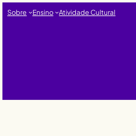
Saltar
Sobre
Ensino
Atividade Cultural
para
o
conteúdo