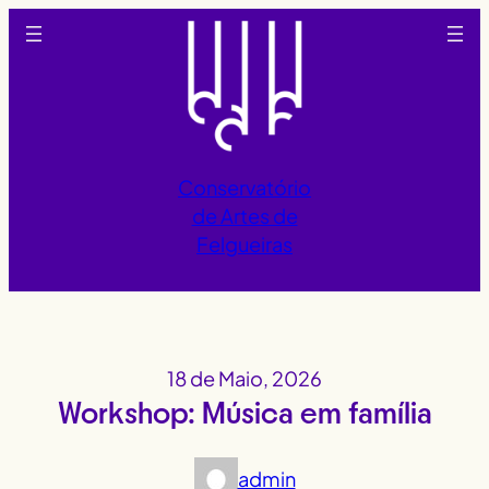
Saltar
para
o
conteúdo
Conservatório
de Artes de
Felgueiras
18 de Maio, 2026
Workshop: Música em família
admin