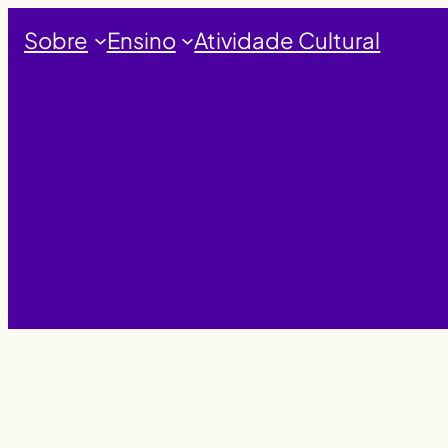
Saltar
Sobre
Ensino
Atividade Cultural
para
o
conteúdo