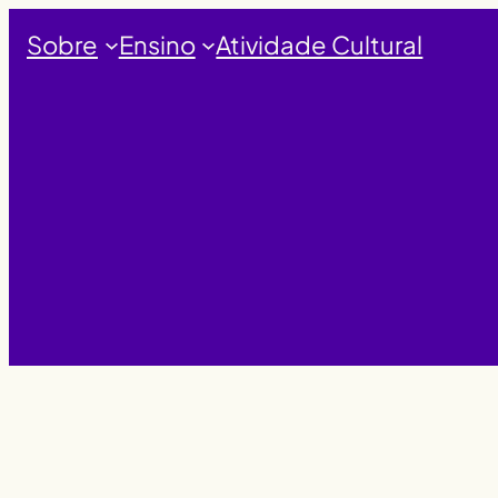
Saltar
Sobre
Ensino
Atividade Cultural
para
o
conteúdo