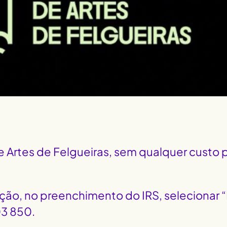
 Artes de Felgueiras, sem qualquer custo p
ão, no preenchimento do IRS, selecionar “I
03 850.