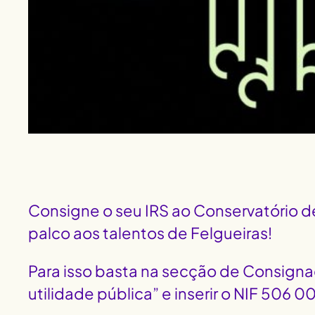
Consigne o seu IRS ao Conservatório de
palco aos talentos de Felgueiras!
Para isso basta na secção de Consignaç
utilidade pública” e inserir o NIF 506 0