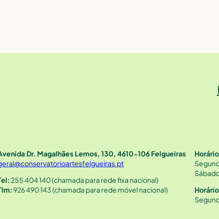
Avenida Dr. Magalhães Lemos, 130, 4610-106 Felgueiras
Horári
geral@conservatorioartesfelgueiras.pt
Segund
Sábado
Tel:
255 404 140 (chamada para rede fixa nacional)
Tlm:
926 490 143 (chamada para rede móvel nacional)
Horári
Segund