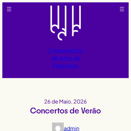
Saltar
para
o
conteúdo
Conservatório
de Artes de
Felgueiras
26 de Maio, 2026
Concertos de Verão
admin